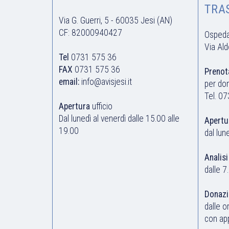
TRA
Via G. Guerri, 5 - 60035 Jesi (AN)
CF: 82000940427
Ospedal
Via Al
Tel
0731 575 36
FAX
0731 575 36
Prenot
email:
info@avisjesi.it
per do
Tel.
07
Apertura
ufficio
Dal lunedì al venerdì dalle 15.00 alle
Apertu
19.00
dal lun
Analisi
dalle 7
Donazi
dalle o
con ap