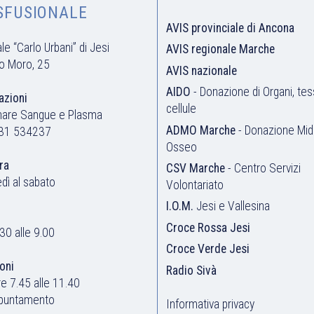
SFUSIONALE
AVIS provinciale di Ancona
e “Carlo Urbani” di Jesi
AVIS regionale Marche
do Moro, 25
AVIS nazionale
AIDO
- Donazione di Organi, tes
azioni
cellule
nare Sangue e Plasma
ADMO Marche
- Donazione Mid
31 534237
Osseo
ra
CSV Marche
- Centro Servizi
edì al sabato
Volontariato
I.O.M.
Jesi e Vallesina
Croce Rossa Jesi
.30 alle 9.00
Croce Verde Jesi
oni
Radio Sivà
re 7.45 alle 11.40
puntamento
Informativa privacy